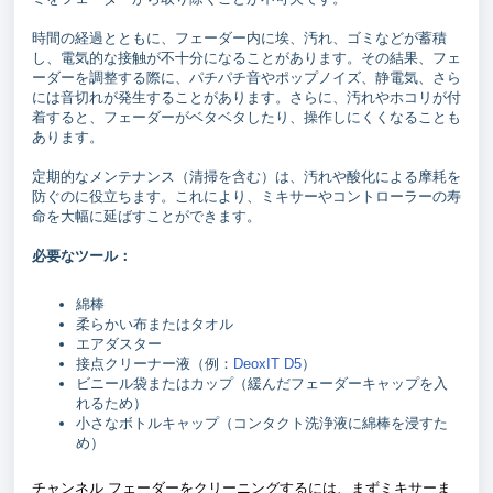
時間の経過とともに、フェーダー内に埃、汚れ、ゴミなどが蓄積
し、電気的な接触が不十分になることがあります。その結果、フェ
ーダーを調整する際に、パチパチ音やポップノイズ、静電気、さら
には音切れが発生することがあります。さらに、汚れやホコリが付
着すると、フェーダーがベタベタしたり、操作しにくくなることも
あります。
定期的なメンテナンス（清掃を含む）は、汚れや酸化による摩耗を
防ぐのに役立ちます。これにより、ミキサーやコントローラーの寿
命を大幅に延ばすことができます。
必要なツール：
綿棒
柔らかい布またはタオル
エアダスター
接点クリーナー液（例：
DeoxIT D5
）
ビニール袋またはカップ（緩んだフェーダーキャップを入
れるため）
小さなボトルキャップ（コンタクト洗浄液に綿棒を浸すた
め）
チャンネル フェーダーをクリーニングするには、まずミキサーま