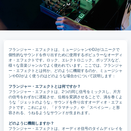
フランジャー・エフェクトは、ミュージシャンやDJがユニークで
個性的なサウンドを作り出すために使用するポピュラーなオーディ
オ・エフェクトです。ロック、エレクトロニック、ポップスなど、
様々な音楽ジャンルでよく使われています。ここでは、フランジャ
ー・エフェクトとは何か、どのように機能するのか、ミュージシャ
ンやDJがよく使うのはどのような場合かについて説明します：
フランジャー・エフェクトとは何ですか？
フランジャー・エフェクトは、2つの同じ信号をミックスし、片方
の信号をわずかに遅延させ、位相を変調させることで、渦を巻くよ
うな「ジェットのような」サウンドを作り出すオーディオ・エフェ
クトです。これにより、「ドラマチック」や 「スペイシー」と形
容される、うねるようなサウンドが生まれます。
どのように機能しますか？
フランジャー・エフェクトは、オーディオ信号のタイムディレイを