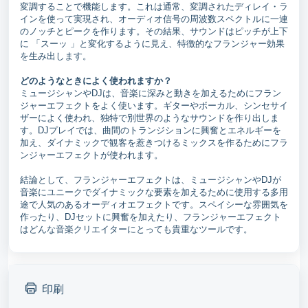
変調することで機能します。これは通常、変調されたディレイ・ラ
インを使って実現され、オーディオ信号の周波数スペクトルに一連
のノッチとピークを作ります。その結果、サウンドはピッチが上下
に 「スーッ 」と変化するように見え、特徴的なフランジャー効果
を生み出します。
どのようなときによく使われますか？
ミュージシャンやDJは、音楽に深みと動きを加えるためにフラン
ジャーエフェクトをよく使います。ギターやボーカル、シンセサイ
ザーによく使われ、独特で別世界のようなサウンドを作り出しま
す。DJプレイでは、曲間のトランジションに興奮とエネルギーを
加え、ダイナミックで観客を惹きつけるミックスを作るためにフラ
ンジャーエフェクトが使われます。
結論として、フランジャーエフェクトは、ミュージシャンやDJが
音楽にユニークでダイナミックな要素を加えるために使用する多用
途で人気のあるオーディオエフェクトです。スペイシーな雰囲気を
作ったり、DJセットに興奮を加えたり、フランジャーエフェクト
はどんな音楽クリエイターにとっても貴重なツールです。
印刷