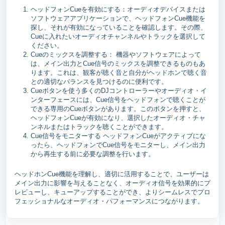
ヘッドフォンCueを有効にする：オーディオデバイスまたは
ソフトウェアアプリケーションで、ヘッドフォンCue機能を
探し、それが有効になっていることを確認します。その際、
Cueに入れたいオーディオチャンネルやトラックを選択して
ください。
Cueのミックスを調整する： 機器やソフトウェアによって
は、メイン出力とCue信号のミックスを調整できるものもあ
ります。これは、観客が聴く音と自分がヘッドホンで聴く音
との適切なバランスを見つけるのに便利です。
Cueボタンを使う多くのDJコントローラーやオーディオ・イ
ンターフェースには、Cue信号をヘッドフォンで聴くことが
できる専用のCueボタンがあります。このボタンを押すと、
ヘッドフォンCueが有効になり、選択したオーディオ・チャ
ンネルまたはトラックを聴くことができます。
Cue信号をモニターする ヘッドフォンCueがアクティブにな
ったら、ヘッドフォンでCue信号をモニターし、メイン出力
から再生する前に必要な調整を行います。
ヘッドホンCue機能を理解し、適切に活用することで、ユーザーは
メイン出力に影響を与えることなく、オーディオ信号を効果的にプ
レビューし、キューアップすることができ、よりシームレスでプロ
フェッショナルなオーディオ・パフォーマンスにつながります。