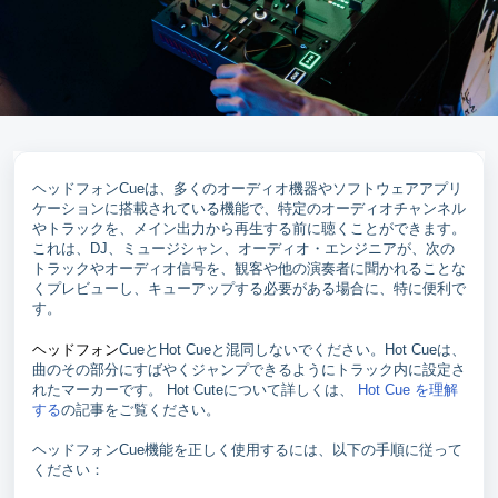
ヘッドフォンCueは、多くのオーディオ機器やソフトウェアアプリ
ケーションに搭載されている機能で、特定のオーディオチャンネル
やトラックを、メイン出力から再生する前に聴くことができます。
これは、DJ、ミュージシャン、オーディオ・エンジニアが、次の
トラックやオーディオ信号を、観客や他の演奏者に聞かれることな
くプレビューし、キューアップする必要がある場合に、特に便利で
す。
ヘッドフォン
CueとHot Cueと混同しないでください。Hot Cueは、
曲のその部分にすばやくジャンプできるようにトラック内に設定さ
れたマーカーです。 Hot Cuteについて詳しくは、
Hot Cue を理解
する
の記事をご覧ください。
ヘッドフォンCue機能を正しく使用するには、以下の手順に従って
ください：